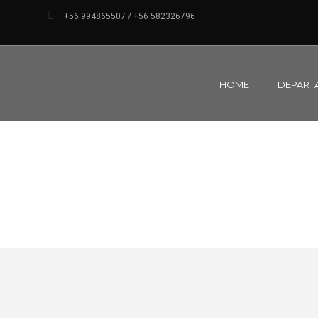
+56 994865507 / +56 582326796
HOME
DEPART
INF