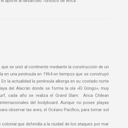
l aporte al desarrollo Turístico de Arica”.
a que se unió al continente mediante la construcción de un
a isla en una península en 1964 en tiempos que se construyó
. En la actualidad la península alberga en su costado norte
playa del Alacrán donde se forma la ola «El Gringo», muy
surf, cada año se realiza el Grand Slam: Arica Chilean
internacionales del bodyboard. Aunque no posee playas
para observar las aves, el Océano Pacífico, para tomar sol
e colonial que defendía a la ciudad de los ataques por mar