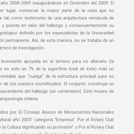
l año 2008-2009 inaugurándose en Diciembre del 2009. El
er lugar, conservar la mayor parte de la casa que no
te tal, como testimonio de una arquitectura vernácula de
n y puesta en valor del hallazgo y consecuentemente su
lógico definido por los especialistas de la Universidad
ción permanente. Así, de esta manera, no se trataba de un
ámico de investigación.
 levemente apoyada en el terreno para no alterarlo (la
o es solo un 7% de la superficie total de éste) más un
ontable que “cuelga” de la estructura principal para no
r de los cuerpos momificados. El conjunto construye un
 trascendente del hallazgo (un cementerio). Este museo de
 arqueología chilena.
guidos por: El Consejo Asesor de Monumentos Nacionales
ultural año 2005” categoría “Empresa”. Por el Rotary Club
 la Cultura dignificando su profesión”. y Por el Rotary Club