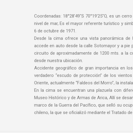
Coordenadas: 18°28′49″S 70°19′25″O, es un cerro 
nivel de mar, Es el mayor referente turístico y s
6 de octubre de 1971.
Desde la cima ofrece una vista panorámica de l
accede en auto desde la calle Sotomayor y a pie po
circuito de aproximadamente de 1200 mts. a la c
desde nuestra ubicación.
Accidente geográfico de gran importancia en l
verdadero “escudo de protección” de los vientos
Oriente, actualmente “Faldeos del Morro”, la instal
En la cima se encuentran una plazuela con dife
Museo Histórico y de Armas de Arica, Allí se desarro
marco de la Guerra del Pacífico, que selló su ocupa
chileno, la que se oficializó mediante el Tratado d