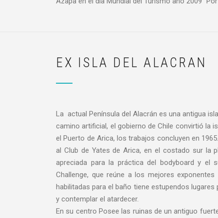
Azapa en el día Mundial del Turismo año 2009 “Por e
EX ISLA DEL ALACRAN
La actual Península del Alacrán es una antigua isl
camino artificial, el gobierno de Chile convirtió l
el Puerto de Arica, los trabajos concluyen en 1965
al Club de Yates de Arica, en el costado sur la 
apreciada para la práctica del bodyboard y el 
Challenge, que reúne a los mejores exponentes 
habilitadas para el baño tiene estupendos lugares 
y contemplar el atardecer.
En su centro Posee las ruinas de un antiguo fuert